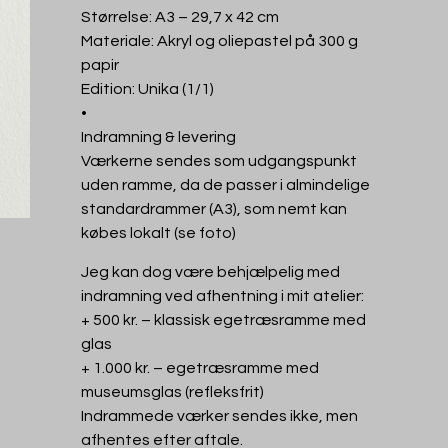
Størrelse: A3 – 29,7 x 42 cm
Materiale: Akryl og oliepastel på 300 g
papir
Edition: Unika (1/1)
•
Indramning & levering
Værkerne sendes som udgangspunkt
uden ramme, da de passer i almindelige
standardrammer (A3), som nemt kan
købes lokalt (se foto)
Jeg kan dog være behjælpelig med
indramning ved afhentning i mit atelier:
+ 500 kr. – klassisk egetræsramme med
glas
+ 1.000 kr. – egetræsramme med
museumsglas (refleksfrit)
Indrammede værker sendes ikke, men
afhentes efter aftale.